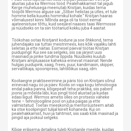
alustas juba ka Wermos tööd. Pealehakkamist tal jagub.
Kerge muhelusega meenutab Kristjan, kuidas tema
tööpõli Wermos alguse sai: „Sõber helistas ja ütles, et tule
homme kella kuueks hommikul kohale.” Kristjan haaras
võimalusest kinni. Mõnda aega oli ta tööst eemal
ajateenistuse tõttu, kuid seejärel naases taas Wermosse
ja nüüdseks on ta siin töötanud kokku juba 4 aastat.
Töökohas ootas Kristjanit kodune ja soe õhkkond, tema
juhendajaks sai tuttav meistrimees, kes kõik vajaliku lahti
seletas ja ette näitas. Esimesel päeval töötas Kristjan
puidupingil. Kui see sai selgeks, siis sai järjest uusi
masinaid ja pinke tundma õppida. Nüüdseks kuulub
Kristjani ampluaasse kaheksa erinevat masinat. Nende
hulgas puidupink, saag, frees, puur, kandimasin, skipper,
servalõikaja, spoonipress, lahtilõikus saag, idm.
Kooliaegne praktiseerimine ja päris töö on Kristjani sõnul
erinevad nagu öö ja päev. Koolis on vaja kogu tehnoloogia
endal paika panna, kõigepealt teha praktika, siis paberil
joonis ja mõelda läbi, kus pingil tööd alustad ja kuidas
edasi liigud. Wermos ametis olles on protsess väheke
teine – tehnoloogiline pool on juba paigas ja ette
valmistatud. Toetav meeskond ja mentorsüsteem aitab
ka otse koolipingist tulijal kiirelt kohaneda. Kui on
pealehakkamist, huvi ja tahtmist, siis saab kõik masinad ja
pingid aja jooksul selgeks.
Kõige erilisema detailina tuleb Kristjanile meelde, kuidas