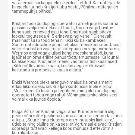
varasemalt sai kappidele nikerdusi tehtud. Ka materjalide
hingeelu tunneb Kristjan juba hästi: „Põhiline materjal on
tammepuit ja pähkel.“
Kristjan toob puidupingi operaatori ameti juures suurima
plussina välja mitmekesist tööd: „Töö on väga huvitav,
kuna saab erinevaid asju teha. Enamasti saab päeva
jooksul tegutseda 4–5 erineva pingi vahel.” Olenevalt
masinast saab tööd teha nii üksi kui ka kambakesi.
Suuremate detailide puhul tehakse meeskonnatööd, sest
sellisel puhul on vaja mitut kätepaari korraga toimetama.
Wermos ongi väga olulisel kohal meeskonnatöö, kuna
igaühel on oma eriline panus töötulemustesse. Ka lõunal
käiakse koos. Kristjanile meeldivad tema tiimikaaslased:
„Kõik mõtlevad ise kaasa, kuidas aega efektiivselt
kasutada ja protsessile kaasa aidata.”
Ehkki Wermos oleks arenguvõimalusi ka oma ametilt
edasi liikumiseks, siis Kristjan kontorisse tööle ei kipu:
„Mulle meeldib liikuda ja tegutseda ning olen puidupingi
operaatori tööga väga rahul. Mõningaid pinke oleks veel
võimalik ka juurde õppida.”
Eluga Võrus on Kristjan väga rahul. Kui nooremana oligi
peas mõni mõte pealinna elama asuda, siis enam ta sinna
ei kipu: „Suure linna elutempo on minu jaoks liialt kiire,”
ütleb ta ning oluline on ka see, et Võrumaal elavad Kristjani
sõbrad ja tuttavad, kellega koos mõnusaid ettevõtmisi
korraldatakse.