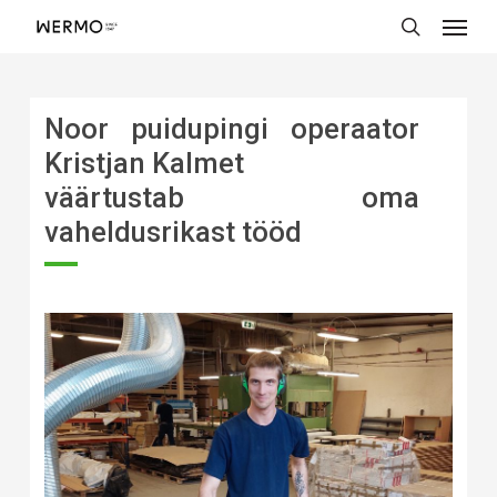
Skip
Menu
to
main
search
content
Noor puidupingi operaator
Kristjan Kalmet
väärtustab oma
vaheldusrikast tööd