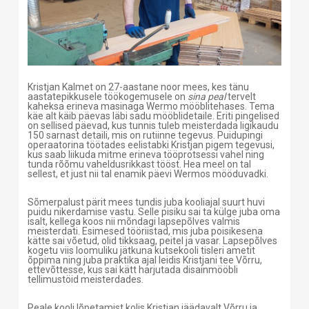
Kristjan Kalmet on 27-aastane noor mees, kes tänu
aastatepikkusele töökogemusele on
sina peal
tervelt
kaheksa erineva masinaga Wermo mööblitehases. Tema
käe alt käib päevas läbi sadu mööblidetaile. Eriti pingelised
on sellised päevad, kus tunnis tuleb meisterdada ligikaudu
150 sarnast detaili, mis on rutiinne tegevus. Puidupingi
operaatorina töötades eelistabki Kristjan pigem tegevusi,
kus saab liikuda mitme erineva tööprotsessi vahel ning
tunda rõõmu vaheldusrikkast tööst. Hea meel on tal
sellest, et just nii tal enamik päevi Wermos mööduvadki.
Sõmerpalust pärit mees tundis juba kooliajal suurt huvi
puidu nikerdamise vastu. Selle pisiku sai ta külge juba oma
isalt, kellega koos nii mõndagi lapsepõlves valmis
meisterdati. Esimesed tööriistad, mis juba poisikesena
kätte sai võetud, olid tikksaag, peitel ja vasar. Lapsepõlves
kogetu viis loomuliku jätkuna kutsekooli tisleri ametit
õppima ning juba praktika ajal leidis Kristjani tee Võrru,
ettevõttesse, kus sai kätt harjutada disainmööbli
tellimustöid meisterdades.
Peale kooli lõpetamist kolis Kristjan jäädavalt Võrru ja